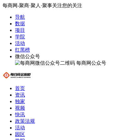
每商网-聚商·聚人·聚事关注您的关注
导航
数据
项目
学院
活动
红黑榜
微信公众号
每商网公众号
首页
资讯
独家
视频
快讯
政策法规
活动
园区