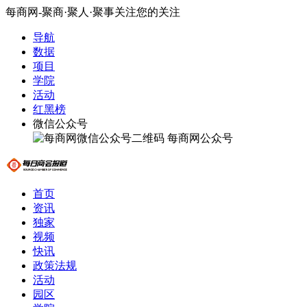
每商网-聚商·聚人·聚事关注您的关注
导航
数据
项目
学院
活动
红黑榜
微信公众号
每商网公众号
首页
资讯
独家
视频
快讯
政策法规
活动
园区