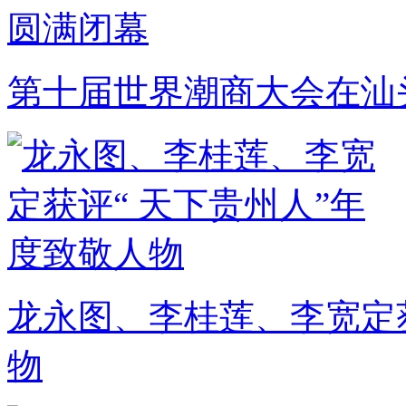
第十届世界潮商大会在汕
龙永图、李桂莲、李宽定获
物