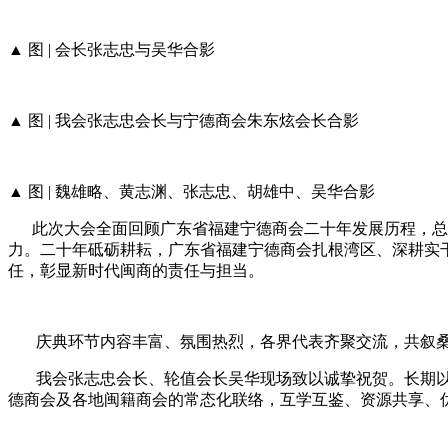
▲ 图 | 会长张志忠与吴华合影
▲ 图 | 我会张志忠会长与宁德商会朱东炫会长合影
▲ 图 | 魏雄略、黄志渊、张志忠、胡雄中、吴华合影
此次大会全面回顾广东省福建宁德商会二十年发展历程，总结
力。二十年砥砺耕耘，广东省福建宁德商会扎根湾区、深耕实
任，彰显新时代闽商的责任与担当。
庆典环节内容丰富、氛围热烈，各界代表齐聚交流，共叙桑
我会张志忠会长、轮值会长吴华现场致以诚挚祝贺。长期以
德商会及各地闽籍商会的常态化联络，互学互鉴、资源共享、