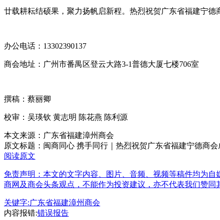
廿载耕耘结硕果，聚力扬帆启新程。热烈祝贺广东省福建宁德商
办公电话：13302390137
商会地址：广州市番禺区登云大路3-1普德大厦七楼706室
撰稿：蔡丽卿
校审：吴瑛钦 黄志明 陈花燕 陈利源
本文来源：广东省福建漳州商会
原文标题：
闽商同心 携手同行｜热烈祝贺广东省福建宁德商会成
阅读原文
免责声明：本文的文字内容、图片、音频、视频等稿件均为自媒
商网及商会头条观点，不能作为投资建议，亦不代表我们赞同
关键字:
广东省福建漳州商会
内容报错:
错误报告