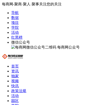
每商网-聚商·聚人·聚事关注您的关注
导航
数据
项目
学院
活动
红黑榜
微信公众号
每商网公众号
首页
资讯
独家
视频
快讯
政策法规
活动
园区