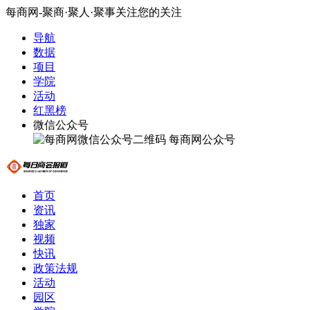
每商网-聚商·聚人·聚事关注您的关注
导航
数据
项目
学院
活动
红黑榜
微信公众号
每商网公众号
首页
资讯
独家
视频
快讯
政策法规
活动
园区