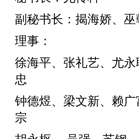
副秘书长：揭海娇、巫
理事：
徐海平、张礼艺、尤永
忠
钟德煜、梁文新、赖广
宗