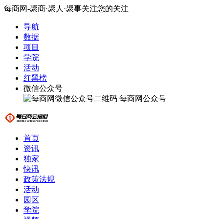
每商网-聚商·聚人·聚事关注您的关注
导航
数据
项目
学院
活动
红黑榜
微信公众号
每商网公众号
首页
资讯
独家
快讯
政策法规
活动
园区
学院