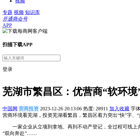
视频
专题
视频
知识库
开通商会号
APP
扫描下载APP
登录
芜湖市繁昌区：优营商“软环境”
中国网
营商投资
2023-12-26 20:13:06
热度:
28911
加入收藏
字
营商环境看芜湖，投资芜湖看繁昌，繁昌区着力突出“快”字、“好
一家企业从立项到拿地、再到不动产登记，全过程可线上办理;
“双向奔赴”……