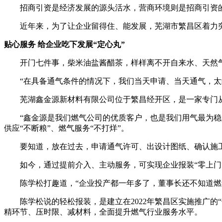
招商引资是经济发展的源头活水，营商环境则是招商引资
近年来，为了让企业留得住、能发展，芜湖市繁昌区着力突出“
贴心服务 给企业吃下发展“定心丸”
开门七件事，柴米油盐酱醋茶，样样离不开自来水、天然气
“在具备通气条件的情况下，我们当天申请、当天通气，太给
芜湖鑫金源新材料有限公司位于繁昌经开区，是一家专门从事印
“鑫金源是我们燃气公司的优质客户，也是我们用气最为稳定
供应“不断粮”、燃气服务“不打烊”。
要知道，放在过去，申请通气许可、出设计图纸、确认施工方
如今，通过提前介入、主动服务，可实现企业报装“零上门”
陈学松打趣道，“企业投产都一年多了，董事长还不知道燃气
陈学松说的轻松报装，是建立在2022年繁昌区实施推广的“
精环节、压时限、减材料，全面提升燃气行业服务水平。