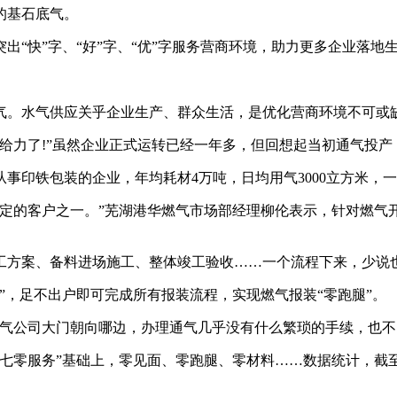
的基石底气。
快”字、“好”字、“优”字服务营商环境，助力更多企业落地生
。水气供应关乎企业生产、群众生活，是优化营商环境不可或
力了!”虽然企业正式运转已经一年多，但回想起当初通气投产
铁包装的企业，年均耗材4万吨，日均用气3000立方米，一
的客户之一。”芜湖港华燃气市场部经理柳伦表示，针对燃气开
案、备料进场施工、整体竣工验收……一个流程下来，少说也
，足不出户即可完成所有报装流程，实现燃气报装“零跑腿”。
公司大门朝向哪边，办理通气几乎没有什么繁琐的手续，也不
七零服务”基础上，零见面、零跑腿、零材料……数据统计，截至目