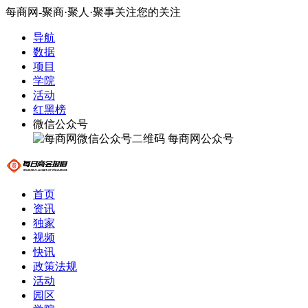
每商网-聚商·聚人·聚事关注您的关注
导航
数据
项目
学院
活动
红黑榜
微信公众号
每商网公众号
首页
资讯
独家
视频
快讯
政策法规
活动
园区