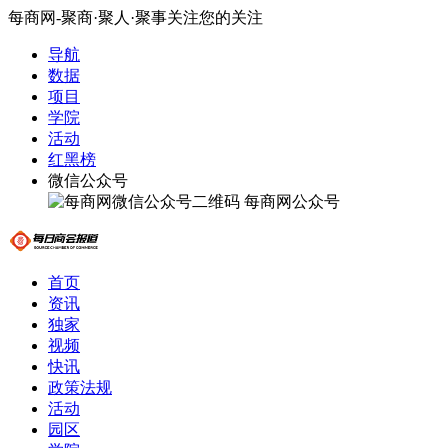
每商网-聚商·聚人·聚事关注您的关注
导航
数据
项目
学院
活动
红黑榜
微信公众号
每商网公众号
首页
资讯
独家
视频
快讯
政策法规
活动
园区