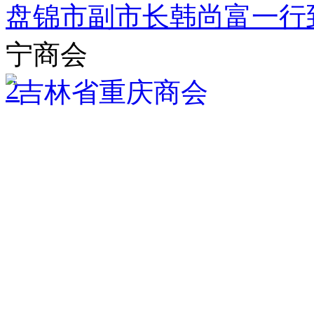
盘锦市副市长韩尚富一行
宁商会
2