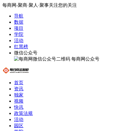
每商网-聚商·聚人·聚事关注您的关注
导航
数据
项目
学院
活动
红黑榜
微信公众号
每商网公众号
首页
资讯
独家
视频
快讯
政策法规
活动
园区