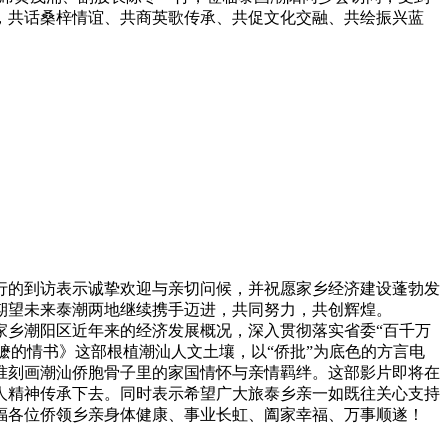
，共话桑梓情谊、共商英歌传承、共促文化交融、共绘振兴蓝
行的到访表示诚挚欢迎与亲切问候，并祝愿家乡经济建设蓬勃发
期望未来泰潮两地继续携手迈进，共同努力，共创辉煌。
家乡潮阳区近年来的经济发展概况，深入贯彻落实省委“百千万
嬷的情书》这部根植潮汕人文土壤，以“侨批”为底色的方言电
准刻画潮汕侨胞骨子里的家国情怀与亲情羁绊。这部影片即将在
人精神传承下去。同时表示希望广大旅泰乡亲一如既往关心支持
福各位侨领乡亲身体健康、事业长虹、阖家幸福、万事顺遂！