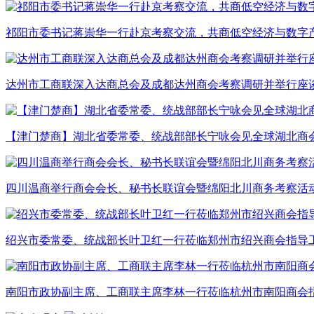
祁阳市委书记蒋崇华一行赴京考察交流，共商低空经济与数字
达州市工商联深入达商总会及成都达州商会考察调研并举行座
【津门楚商】湖北省委常委、统战部部长宁咏会见全球湖北商
四川温商举行商会会长、秘书长联谊会暨绵阳北川商务考察活
绍兴市委常委、统战部长叶卫红一行莅临郑州市绍兴商会指导
南阳市政协副主席、工商联主席李林一行莅临杭州市南阳商会