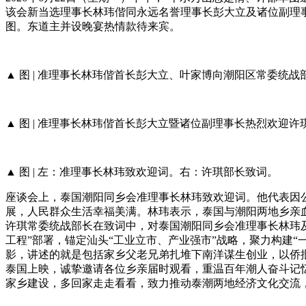
该会新当选理事长林玮偕同永远名誉理事长彭大立及诸位副理
图。东道主并设晚宴热情款待来宾。
▲ 图 | 准理事长林玮偕首长彭大立、叶家博向潮阳区常委统
▲ 图 | 准理事长林玮偕首长彭大立暨诸位副理事长热烈欢迎
▲ 图 | 左：准理事长林玮致欢迎词。右：许琪部长致词。
座谈会上，泰国潮阳同乡会准理事长林玮致欢迎词。他代表因
展，人民群众生活幸福美满。林玮表示，泰国与潮阳两地乡亲
许琪常委统战部长在致词中，对泰国潮阳同乡会准理事长林玮
工程”部署，锚定汕头“工业立市、产业强市”战略，聚力构建
影，讲述的就是包括家乡父老兄弟扎堆下南洋谋生创业，以侨
泰国上映，诚挚邀请各位乡亲届时观看，重温百年潮人奋斗记
家乡建设，多回家走走看看，致力推动泰潮两地经济文化交流