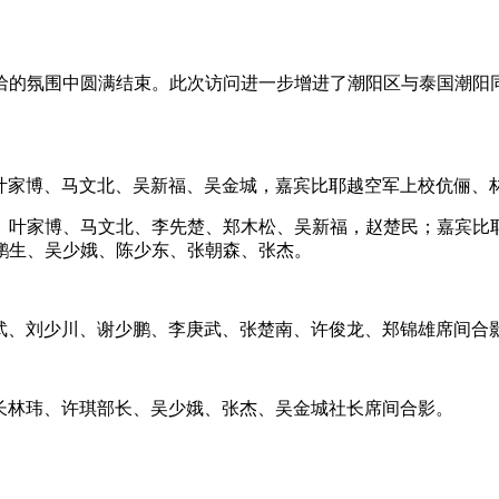
洽的氛围中圆满结束。此次访问进一步增进了潮阳区与泰国潮阳
立、叶家博、马文北、吴新福、吴金城，嘉宾比耶越空军上校伉俪、
、叶家博、马文北、李先楚、郑木松、吴新福，赵楚民；嘉宾比
鹏生、吴少娥、陈少东、张朝森、张杰。
刘锦武、刘少川、谢少鹏、李庚武、张楚南、许俊龙、郑锦雄席间合
事长林玮、许琪部长、吴少娥、张杰、吴金城社长席间合影。