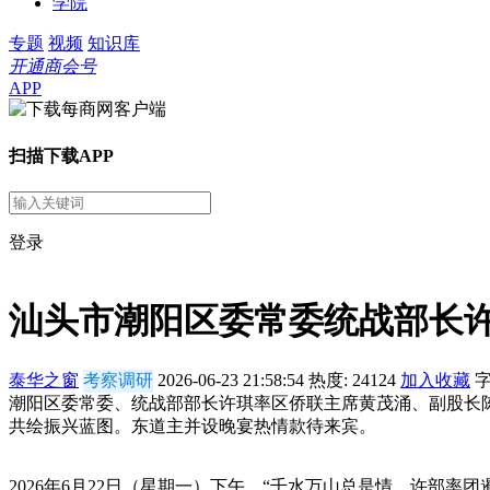
学院
专题
视频
知识库
开通商会号
APP
扫描下载APP
登录
汕头市潮阳区委常委统战部长
泰华之窗
考察调研
2026-06-23 21:58:54
热度:
24124
加入收藏
潮阳区委常委、统战部部长许琪率区侨联主席黄茂涌、副股长
共绘振兴蓝图。东道主并设晚宴热情款待来宾。
2026年6月22日（星期一）下午，“千水万山总是情、许部