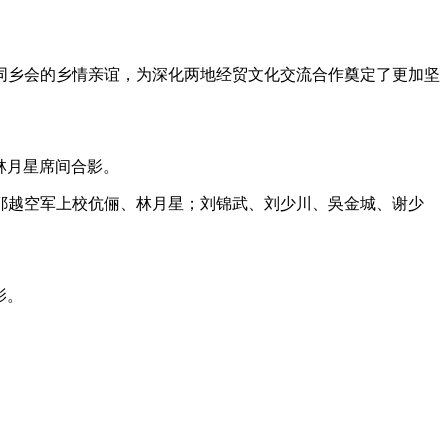
同乡会的乡情亲谊，为深化两地经贸文化交流合作奠定了更加坚
林月星席间合影。
耶越空军上校伉俪、林月星；刘锦武、刘少川、吳金城、谢少
影。