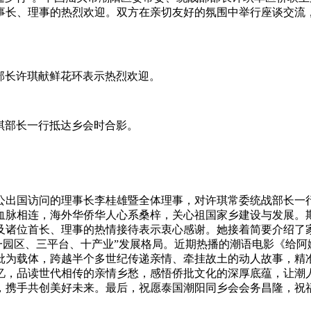
事长、理事的热烈欢迎。双方在亲切友好的氛围中举行座谈交流
战部长许琪献鲜花环表示热烈欢迎。
许琪部长一行抵达乡会时合影。
公出国访问的理事长李桂雄暨全体理事，对许琪常委统战部长一
血脉相连，海外华侨华人心系桑梓，关心祖国家乡建设与发展。
及诸位首长、理事的热情接待表示衷心感谢。她接着简要介绍了
“一园区、三平台、十产业”发展格局。近期热播的潮语电影《给阿
批为载体，跨越半个多世纪传递亲情、牵挂故土的动人故事，精
忆，品读世代相传的亲情乡愁，感悟侨批文化的深厚底蕴，让潮
，携手共创美好未来。最后，祝愿泰国潮阳同乡会会务昌隆，祝