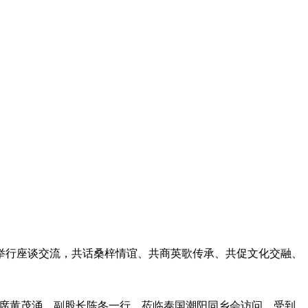
举行座谈交流，共话桑梓情谊、共商英歌传承、共促文化交融、
联主席黄茂涌、副股长陈冬一行，莅临泰国潮阳同乡会访问，受到