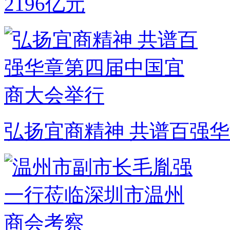
2196亿元
弘扬宜商精神 共谱百强