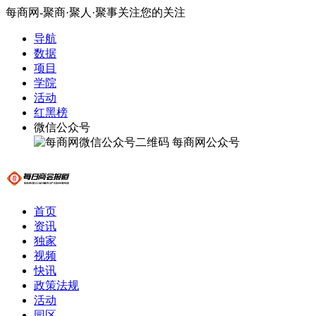
每商网-聚商·聚人·聚事关注您的关注
导航
数据
项目
学院
活动
红黑榜
微信公众号
每商网公众号
首页
资讯
独家
视频
快讯
政策法规
活动
园区