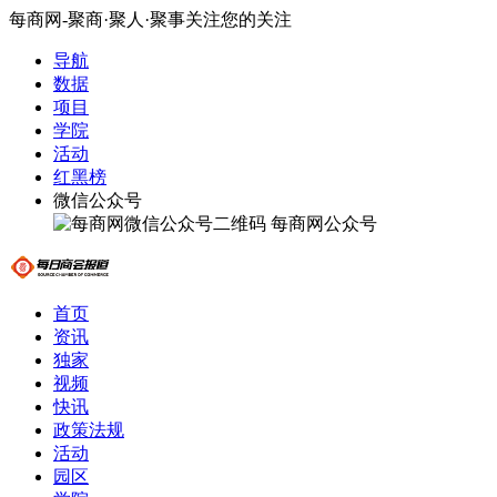
每商网-聚商·聚人·聚事关注您的关注
导航
数据
项目
学院
活动
红黑榜
微信公众号
每商网公众号
首页
资讯
独家
视频
快讯
政策法规
活动
园区