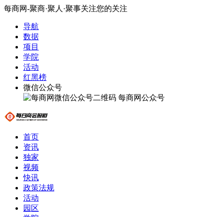
每商网-聚商·聚人·聚事关注您的关注
导航
数据
项目
学院
活动
红黑榜
微信公众号
每商网公众号
首页
资讯
独家
视频
快讯
政策法规
活动
园区