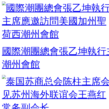
國際潮團總會張乙坤執行
潮州會館