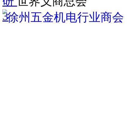
研
世界义商总会
3