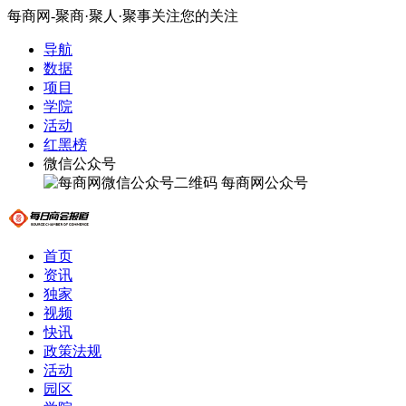
每商网-聚商·聚人·聚事关注您的关注
导航
数据
项目
学院
活动
红黑榜
微信公众号
每商网公众号
首页
资讯
独家
视频
快讯
政策法规
活动
园区