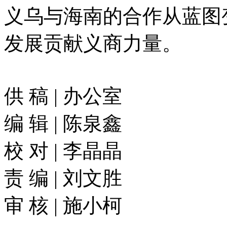
义乌与海南的合作从蓝图
发展贡献义商力量。
供 稿 | 办公室
编 辑 | 陈泉鑫
校 对 | 李晶晶
责 编 | 刘文胜
审 核 | 施小柯