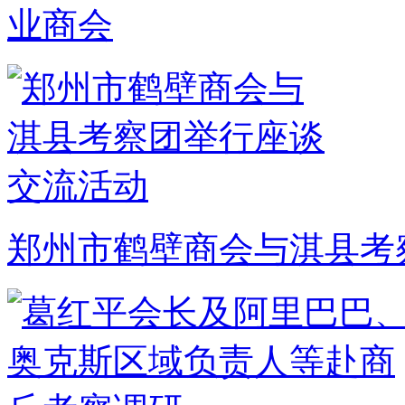
业商会
郑州市鹤壁商会与淇县考