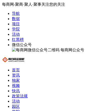
每商网-聚商·聚人·聚事关注您的关注
导航
数据
项目
学院
活动
红黑榜
微信公众号
每商网公众号
首页
资讯
独家
视频
快讯
政策法规
活动
园区