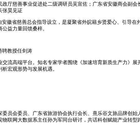
民政厅慈善事业促进处二级调研员吴宣佐；广东省安徽商会副会
长张昊见证
站由安徽省慈善总会指导设立，是凝聚省外皖籍乡贤爱心、引导在
商公益力量回馈桑梓。
者特聘教授任剑涛
业交流高端平台。知名专家学者围绕《加速培育新质生产力》展
剖析宏观形势与发展机遇。
家委员会委员、广东省旅游协会执行会长、熹乐谷文旅品牌创始
院物联网大数据系主任孙为军同台研讨，共话科创赋能产业转型