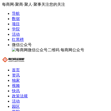
每商网-聚商·聚人·聚事关注您的关注
导航
数据
项目
学院
活动
红黑榜
微信公众号
每商网公众号
首页
资讯
独家
视频
快讯
政策法规
活动
园区