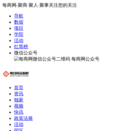
每商网-聚商·聚人·聚事关注您的关注
导航
数据
项目
学院
活动
红黑榜
微信公众号
每商网公众号
首页
资讯
独家
视频
快讯
政策法规
活动
园区