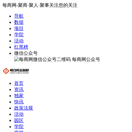
每商网-聚商·聚人·聚事关注您的关注
导航
数据
项目
学院
活动
红黑榜
微信公众号
每商网公众号
首页
资讯
独家
快讯
政策法规
活动
园区
学院