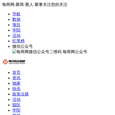
每商网-聚商·聚人·聚事关注您的关注
导航
数据
项目
学院
活动
红黑榜
微信公众号
每商网公众号
首页
资讯
独家
快讯
政策法规
活动
园区
学院