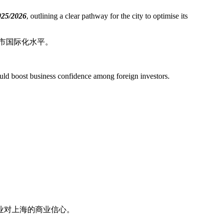
025/2026
, outlining a clear pathway for the city to optimise its
市国际化水平。
would boost business confidence among foreign investors.
业对上海的商业信心。