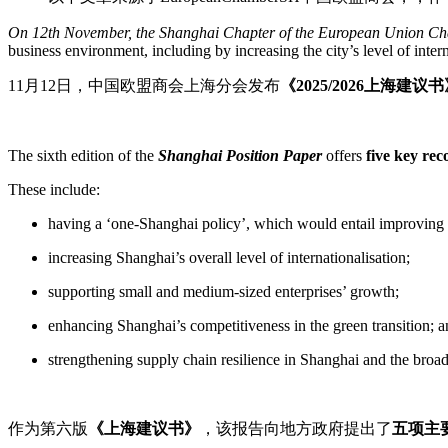
On 12th November, the Shanghai Chapter of the European Union Ch
business environment, including by increasing the city’s level of intern
11月12日，中国欧盟商会上海分会发布
《2025/2026上海建议书
The sixth edition of the
Shanghai Position Paper
offers
five key re
These include:
having a ‘one-Shanghai policy’, which would entail improving i
increasing Shanghai’s overall level of internationalisation;
supporting small and medium-sized enterprises’ growth;
enhancing Shanghai’s competitiveness in the green transition; 
strengthening supply chain resilience in Shanghai and the broa
作为第六版
《上海建议书》
，该报告向地方政府提出了
五项主