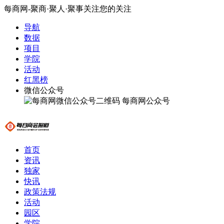
每商网-聚商·聚人·聚事关注您的关注
导航
数据
项目
学院
活动
红黑榜
微信公众号
每商网公众号
首页
资讯
独家
快讯
政策法规
活动
园区
学院