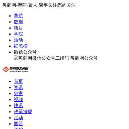
每商网-聚商·聚人·聚事关注您的关注
导航
数据
项目
学院
活动
红黑榜
微信公众号
每商网公众号
首页
资讯
独家
视频
快讯
政策法规
活动
园区